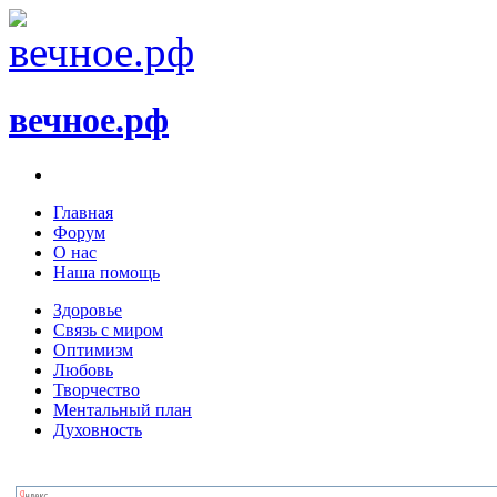
вечное.рф
Главная
Форум
О нас
Наша помощь
Здоровье
Связь с миром
Оптимизм
Любовь
Творчество
Ментальный план
Духовность