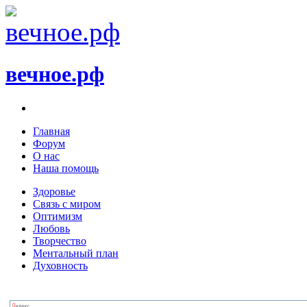
вечное.рф
Главная
Форум
О нас
Наша помощь
Здоровье
Связь с миром
Оптимизм
Любовь
Творчество
Ментальный план
Духовность