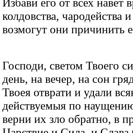
Избави его от всех навет в
колдовства, чародейства и
возмогут они причинить е
Господи, светом Твоего си
день, на вечер, на сон гр
Твоея отврати и удали вся
действуемыя по наущению 
верни их зло обратно, в 
Царствие и Сила, и Слава 