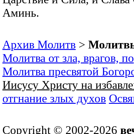
Аминь.
Архив Молитв
>
Молитвы
Молитва от зла, врагов, п
Молитва пресвятой Богор
Иисусу Христу на избавле
отгнание злых духов
Освя
Copyright © 2002-2026
ве