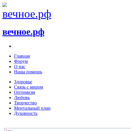
вечное.рф
Главная
Форум
О нас
Наша помощь
Здоровье
Связь с миром
Оптимизм
Любовь
Творчество
Ментальный план
Духовность