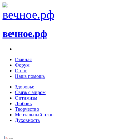
вечное.рф
Главная
Форум
О нас
Наша помощь
Здоровье
Связь с миром
Оптимизм
Любовь
Творчество
Ментальный план
Духовность