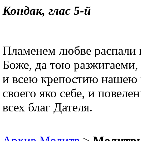
Кондак, глас 5-й
Пламенем любве распали к
Боже, да тою разжигаеми
и всею крепостию нашею 
своего яко себе, и повеле
всех благ Дателя.
Архив Молитв
>
Молитвы 