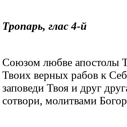
Тропарь, глас 4-й
Союзом любве апостолы Тв
Твоих верных рабов к Себе
заповеди Твоя и друг дру
сотвори, молитвами Бого