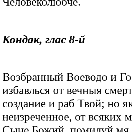
Человеколюбче.
Кондак, глас 8-й
Возбранный Воеводо и Го
избавлься от вечныя смер
создание и раб Твой; но 
неизреченное, от всяких м
Сыне Божий, помилуй мя.