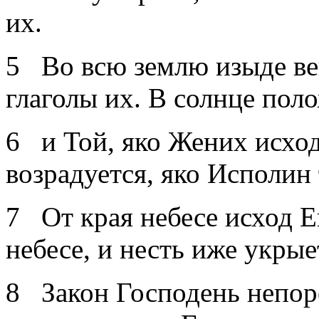
их.
5 Во всю землю изыде ве
глаголы их. В солнце пол
6 и Той, яко Жених исход
возрадуется, яко Исполин
7 От края небесе исход Ег
небесе, и несть иже укрые
8 Закон Господень непор