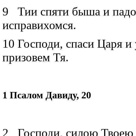
9 Тии спяти быша и падо
исправихомся.
10 Господи, спаси Царя и
призовем Тя.
1 Псалом Давиду, 20
2 Господи, силою Твоею в