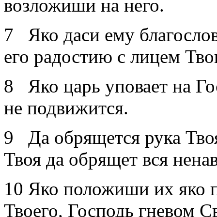
возложиши на него.
7 Яко даси ему благослов
его радостию с лицем Тво
8 Яко царь уповает на Г
не подвижится.
9 Да обрящется рука Твоя
Твоя да обрящет вся нена
10 Яко положиши их яко 
Твоего, Господь гневом Св