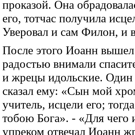
проказой. Она обрадовала
его, тотчас получила исце
Уверовал и сам Филон, и в
После этого Иоанн вышел 
радостью внимали спаси
и жрецы идольские. Один 
сказал ему: «Сын мой хром
учитель, исцели его; тог
тобою Бога». - «Для чего
упреком отвечал Иоанн жр