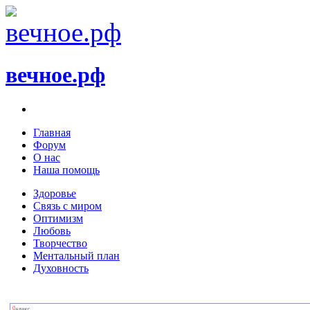
вечное.рф
Главная
Форум
О нас
Наша помощь
Здоровье
Связь с миром
Оптимизм
Любовь
Творчество
Ментальный план
Духовность