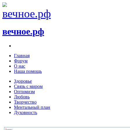
вечное.рф
Главная
Форум
О нас
Наша помощь
Здоровье
Связь с миром
Оптимизм
Любовь
Творчество
Ментальный план
Духовность