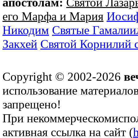
апостолам:
Святой Лазар
его Марфа и Мария
Иосиф
Никодим
Святые Гамалиил
Закхей
Святой Корнилий 
Copyright © 2002-2026
ве
использование материалов 
запрещено!
При некоммерческомиспол
активная ссылка на сайт (