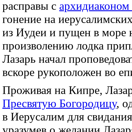
расправы с
архидиаконом
гонение на иерусалимских
из Иудеи и пущен в море 
произволению лодка припл
Лазарь начал проповедова
вскоре рукоположен во е
Проживая на Кипре, Лаза
Пресвятую Богородицу
, о
в Иерусалим для свидания
уразумев о желании Лазар