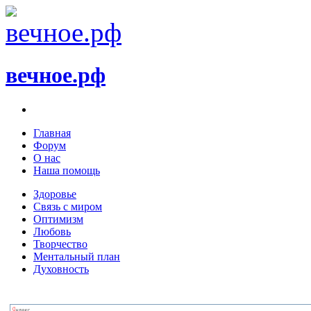
вечное.рф
Главная
Форум
О нас
Наша помощь
Здоровье
Связь с миром
Оптимизм
Любовь
Творчество
Ментальный план
Духовность