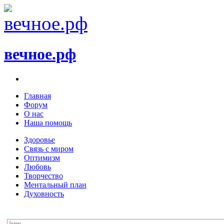
вечное.рф
Главная
Форум
О нас
Наша помощь
Здоровье
Связь с миром
Оптимизм
Любовь
Творчество
Ментальный план
Духовность