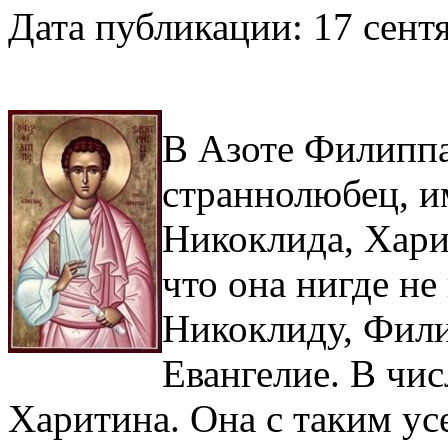
Дата публикации: 17 сентя
В Азоте Филиппа
страннолюбец, и
Никоклида, Харит
что она нигде не
Никоклиду, Фили
Евангелие. В чи
Харитина. Она с таким ус