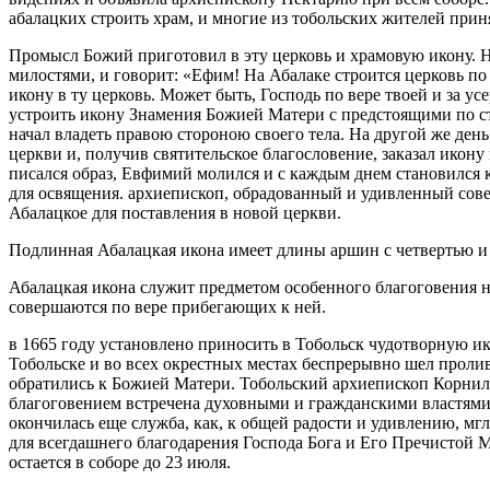
абалацких строить храм, и многие из тобольских жителей приня
Промысл Божий приготовил в эту церковь и храмовую икону. 
милостями, и говорит: «Ефим! На Абалаке строится церковь 
икону в ту церковь. Может быть, Господь по вере твоей и за у
устроить икону Знамения Божией Матери с предстоящими по ст
начал владеть правою стороною своего тела. На другой же д
церкви и, получив святительское благословение, заказал икон
писался образ, Евфимий молился и с каждым днем становился 
для освящения. архиепископ, обрадованный и удивленный сове
Абалацкое для поставления в новой церкви.
Подлинная Абалацкая икона имеет длины аршин с четвертью и 
Абалацкая икона служит предметом особенного благоговения не
совершаются по вере прибегающих к ней.
в 1665 году установлено приносить в Тобольск чудотворную ик
Тобольске и во всех окрестных местах беспрерывно шел пролив
обратились к Божией Матери. Тобольский архиепископ Корнили
благоговением встречена духовными и гражданскими властями
окончилась еще служба, как, к общей радости и удивлению, мгл
для всегдашнего благодарения Господа Бога и Его Пречистой М
остается в соборе до 23 июля.