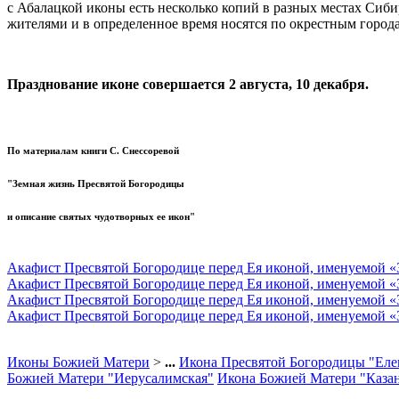
с Абалацкой иконы есть несколько копий в разных местах Сиби
жителями и в определенное время носятся по окрестным город
Празднование иконе совершается 2 августа, 10 декабря.
По материалам книги С. Снессоревой
"Земная жизнь Пресвятой Богородицы
и описание святых чудотворных ее икон"
Акафист Пресвятой Богородице перед Ея иконой, именуемой «
Акафист Пресвятой Богородице перед Ея иконой, именуемой «
Акафист Пресвятой Богородице перед Ея иконой, именуемой «
Акафист Пресвятой Богородице перед Ея иконой, именуемой «
Иконы Божией Матери
>
...
Икона Пресвятой Богородицы "Еле
Божией Матери "Иерусалимская"
Икона Божией Матери "Казан