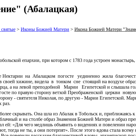
ние" (Абалацкая)
 святые
>
Иконы Божией Матери
>
Икона Божией Матери "Знам
больской епархии, при котором с 1783 года устроен монастырь, в
е Нектарии на Абалацком погосте уединенно жила благочестив
чи в своей хижине, видела в тонком сне стоящий на воздухе обр
рца, а на левой преподобной Марии Египетской и слышала гол
огосте по правую сторону ветхой Преображенской церкви новую
торону - святителя Николая, по другую - Марии Египетской. Мари
 раз.
более скрывать. Она шла из Абалак в Тобольск и, приближаясь к
 облачный и на столбе образ Знамения Божией Матери и образ п
зал ей: «Для чего медлишь объявить о видениях и повелении нар
т, тогда не ты, а они потерпят». После этого вдова стала всему
 Все поверили рассказам благочестивой вдовы. архиепископ пос