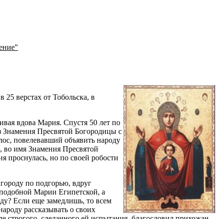
ение"
 25 верстах от Тобольска, в
ая вдова Мария. Спустя 50 лет по
аз Знамения Пресвятой Богородицы с
ос, повелевавший объявить народу
, во имя Знамения Пресвятой
я проснулась, но по своей робости
 городу по подгорью, вдруг
реподобной Марии Египетской, а
оду? Если еще замедлишь, то всем
 народу рассказывать о своих
ле строгого, сделанного ей испытания, благословил прихожан