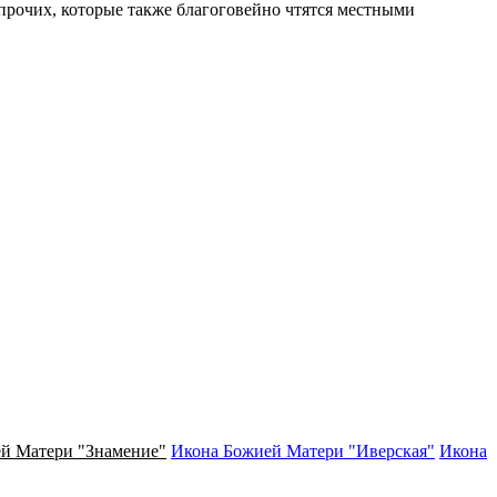
 прочих, которые также благоговейно чтятся местными
й Матери "Знамение"
Икона Божией Матери "Иверская"
Икона