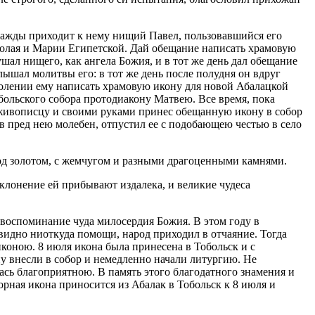
нажды приходит к нему нищий Павел, пользовавшийся его
колая и Марии Египетской. Дай обещание написать храмовую
ушал нищего, как ангела Божия, и в тот же день дал обещание
ышал молитвы его: в тот же день после полудня он вдруг
волении ему написать храмовую икону для новой Абалацкой
больского собора протодиакону Матвею. Все время, пока
к живописцу и своими руками принес обещанную икону в собор
 пред нею молебен, отпустил ее с подобающею честью в село
од золотом, с жемчугом и разными драгоценными камнями.
оклонение ей прибывают издалека, и великие чудеса
 воспоминание чуда милосердия Божия. В этом году в
 видно ниоткуда помощи, народ приходил в отчаяние. Тогда
коною. 8 июля икона была принесена в Тобольск и с
у внесли в собор и немедленно начали литургию. Не
лась благоприятною. В память этого благодатного знамения и
рная икона приносится из Абалак в Тобольск к 8 июля и