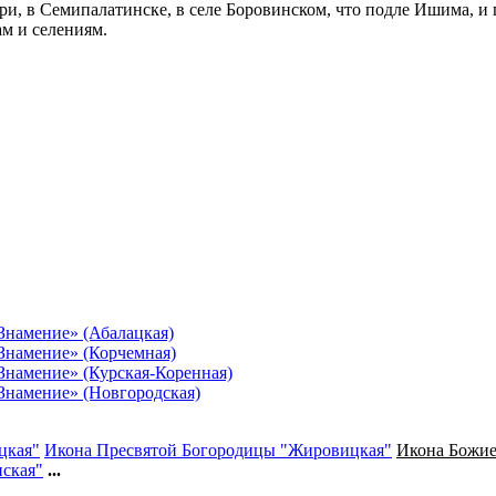
ри, в Семипалатинске, в селе Боровинском, что подле Ишима, и
ам и селениям.
Знамение» (Абалацкая)
Знамение» (Корчемная)
Знамение» (Курская-Коренная)
Знамение» (Новгородская)
цкая"
Икона Пресвятой Богородицы "Жировицкая"
Икона Божие
ская"
...