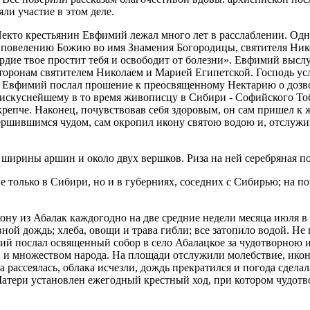
ли участие в этом деле.
Некто крестьянин Евфимий лежал много лет в расслаблении. Од
по повелению Божию во имя Знамения Богородицы, святителя Ни
сердие твое простит тебя и освободит от болезни». Евфимий высл
оронам святителем Николаем и Марией Египетской. Господь усл
ень Евфимий послал прошение к преосвященному Нектарию о доз
у искуснейшему в то время живописцу в Сибири - Софийского То
крепче. Наконец, почувствовав себя здоровым, он сам пришел 
ршившимся чудом, сам окропил икону святою водою и, отслужив
ширины аршин и около двух вершков. Риза на ней серебряная п
 только в Сибири, но и в губерниях, соседних с Сибирью; на п
ону из Абалак каждогодно на две средние недели месяца июля в
ной дождь; хлеба, овощи и трава гибли; все затопило водой. Не
й послал освященный собор в село Абалацкое за чудотворною и
 и множеством народа. На площади отслужили молебствие, икон
а рассеялась, облака исчезли, дождь прекратился и погода сдела
атери установлен ежегодный крестный ход, при котором чудотво