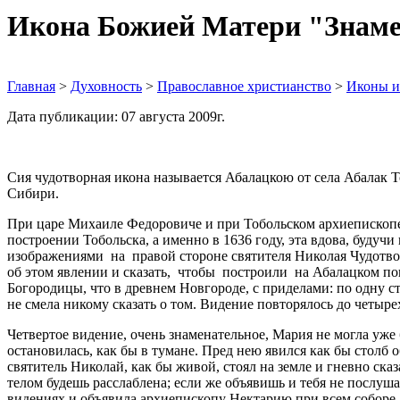
Икона Божией Матери "Знаме
Главная
>
Духовность
>
Православное христианство
>
Иконы и
Дата публикации: 07 августа 2009г.
Сия чудотворная икона называется Абалацкою от села Абалак То
Сибири.
При царе Михаиле Федоровиче и при Тобольском архиепископ
построении Тобольска, а именно в 1636 году, эта вдова, буду
изображениями на правой стороне святителя Николая Чудотво
об этом явлении и сказать, чтобы построили на Абалацком п
Богородицы, что в древнем Новгороде, с приделами: по одну с
не смела никому сказать о том. Видение повторялось до четырех
Четвертое видение, очень знаменательное, Мария не могла уже 
остановилась, как бы в тумане. Пред нею явился как бы столб
святитель Николай, как бы живой, стоял на земле и гневно ска
телом будешь расслаблена; если же объявишь и тебя не послушаю
видениях и объявила архиепископу Нектарию при всем соборе.