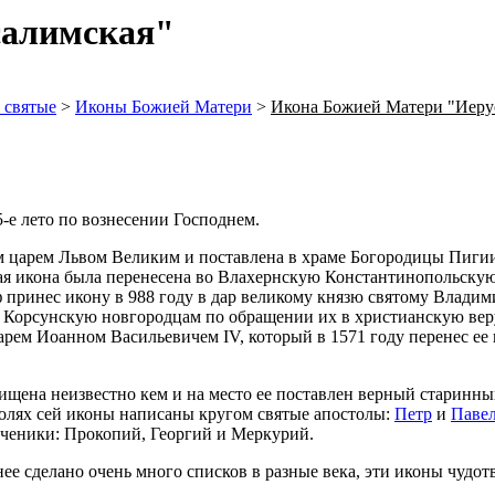
салимская"
 святые
>
Иконы Божией Матери
>
Икона Божией Матери "Иеру
-е лето по вознесении Господнем.
м царем Львом Великим и поставлена в храме Богородицы Пигии, 
я икона была перенесена во Влахернскую Константинопольскую
 принес икону в 988 году в дар великому князю святому Владими
ю Корсунскую новгородцам по обращении их в христианскую вер
рем Иоанном Васильевичем IV, который в 1571 году перенес ее 
ищена неизвестно кем и на место ее поставлен верный старинны
полях сей иконы написаны кругом святые апостолы:
Петр
и
Паве
ученики: Прокопий, Георгий и Меркурий.
ее сделано очень много списков в разные века, эти иконы чудо