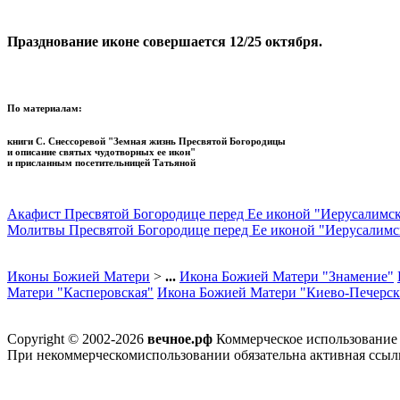
Празднование иконе совершается 12/25 октября.
По материалам:
книги С. Снессоревой "Земная жизнь Пресвятой Богородицы
и описание святых чудотворных ее икон"
и присланным посетительницей Татьяной
Акафист Пресвятой Богородице перед Ее иконой "Иерусалимск
Молитвы Пресвятой Богородице перед Ее иконой "Иерусалимс
Иконы Божией Матери
>
...
Икона Божией Матери "Знамение"
Матери "Касперовская"
Икона Божией Матери "Киево-Печерска
Copyright © 2002-2026
вечное.рф
Коммерческое использование м
При некоммерческомиспользовании обязательна активная ссылк