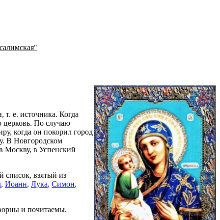
салимская"
т. е. источника. Когда
 церковь. По случаю
ру, когда он покорил город
у. В Новгородском
в Москву, в Успенский
й список, взятый из
л
,
Иоанн
,
Лука
,
Симон
,
творны и почитаемы.