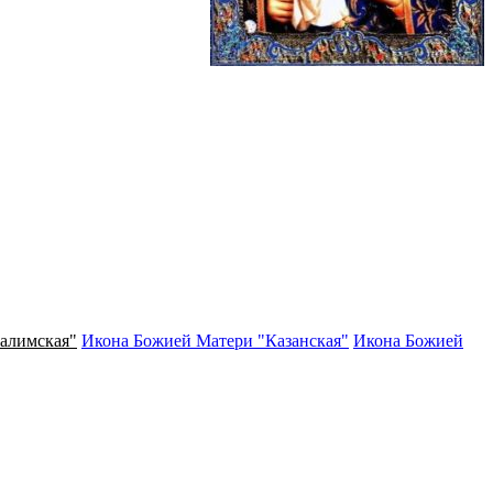
алимская"
Икона Божией Матери "Казанская"
Икона Божией