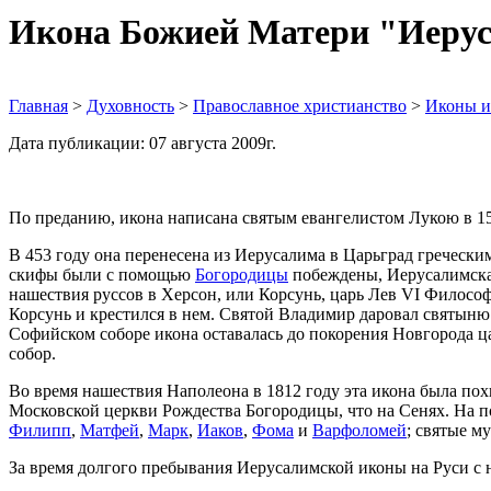
Икона Божией Матери "Иеру
Главная
>
Духовность
>
Православное христианство
>
Иконы и
Дата публикации: 07 августа 2009г.
По преданию, икона написана святым евангелистом Лукою в 15
В 453 году она перенесена из Иерусалима в Царьград гречески
скифы были с помощью
Богородицы
побеждены, Иерусалимска
нашествия руссов в Херсон, или Корсунь, царь Лев VI Философ
Корсунь и крестился в нем. Святой Владимир даровал святын
Софийском соборе икона оставалась до покорения Новгорода ца
собор.
Во время нашествия Наполеона в 1812 году эта икона была пох
Московской церкви Рождества Богородицы, что на Сенях. На 
Филипп
,
Матфей
,
Марк
,
Иаков
,
Фома
и
Варфоломей
; святые м
За время долгого пребывания Иерусалимской иконы на Руси с н