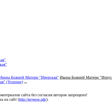
ая"
кая"
Икона Божией Матери "Иверская"
Икона Божией Матери "Иерус
я" (Успение)
...
атериалов сайта без согласия авторов запрещено!
а на сайт (
http://вечное.рф/
).