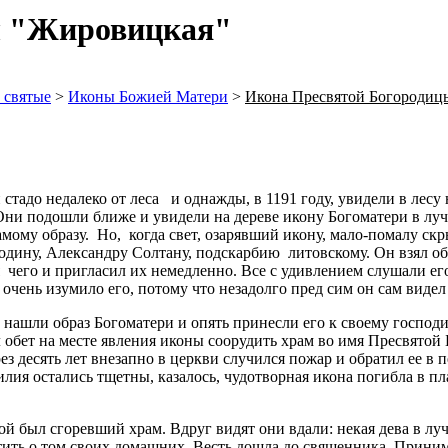
ы "Жировицкая"
 святые
>
Иконы Божией Матери
>
Икона Пресвятой Богородиц
 стадо недалеко от леса и однажды, в 1191 году, увидели в лес
 Они подошли ближе и увидели на дереве икону Богоматери в л
амому образу. Но, когда свет, озарявший икону, мало-помалу ск
подину, Александру Солтану, подскарбию литовскому. Он взял обр
 чего и пригласил их немедленно. Все с удивлением слушали его
 очень изумило его, потому что незадолго пред сим он сам видел
ть нашли образ Богоматери и опять принесли его к своему господи
л обет на месте явления иконы соорудить храм во имя Пресвятой
з десять лет внезапно в церкви случился пожар и обратил ее в п
илия остались тщетны, казалось, чудотворная икона погибла в пл
й был сгоревший храм. Вдруг видят они вдали: некая дева в лу
тить о том своих домашних. Весть дошла до священника. Приним