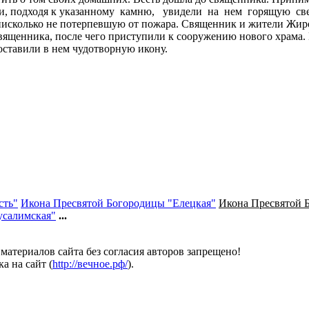
ру и, подходя к указанному камню, увидели на нем горящую св
нисколько не потерпевшую от пожара. Священник и жители Жир
вященника, после чего приступили к сооружению нового храма. 
оставили в нем чудотворную икону.
сть"
Икона Пресвятой Богородицы "Елецкая"
Икона Пресвятой 
усалимская"
...
атериалов сайта без согласия авторов запрещено!
а на сайт (
http://вечное.рф/
).