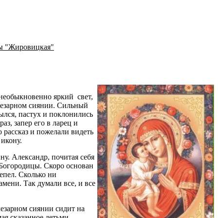
ы "Жировицкая"
у необыкновенно яркий свет,
учезарном сиянии. Сильный
рылся, пастух и поклонились
аз, запер его в ларец и
 рассказ и пожелали видеть
 икону.
ну. Александр, почитая себя
 Богородицы. Скоро основан
епел. Сколько ни
амени. Так думали все, и все
чезарном сиянии сидит на
ая сказанное детьми