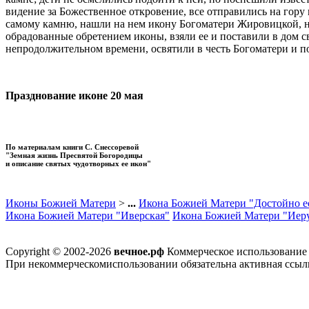
видение за Божественное откровение, все отправились на го
самому камню, нашли на нем икону Богоматери Жировицкой, 
обрадованные обретением иконы, взяли ее и поставили в дом с
непродолжительном времени, освятили в честь Богоматери и п
Празднование иконе 20 мая
По материалам книги С. Снессоревой
"Земная жизнь Пресвятой Богородицы
и описание святых чудотворных ее икон"
Иконы Божией Матери
>
...
Икона Божией Матери "Достойно е
Икона Божией Матери "Иверская"
Икона Божией Матери "Иер
Copyright © 2002-2026
вечное.рф
Коммерческое использование м
При некоммерческомиспользовании обязательна активная ссылк