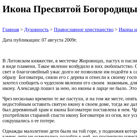
Икона Пресвятой Богородиц
Главная
>
Духовность
>
Православное христианство
>
Иконы и
Дата публикации: 07 августа 2009г.
В Литовском княжестве, в местечке Жировицах, пастух и пасли
в виде пламени. Такое явление возбудило в них любопытство.
свет и благоговейный ужас долго не позволяли им подойти к с
образу Богоматери, сняли его с дерева и отнесли к своему гос
захотел сообщить о чудесном явлении его своим знакомым, для
икону. Александр пошел за нею, но иконы в ларце не было. Это
Чрез несколько времени те же пастухи, и на том же месте, опя
недостойным оставить святую икону в своем доме, тогда же да
был деревянный храм и икона Богоматери поставлена в нем. Чре
употребляли стараний спасти икону Богоматери из огня, все ус
сокрушались о ее потере.
Однажды малолетние дети были на той горе, у подножия которо
камне; дети не осмелились подойти к ней, но поспешили извес